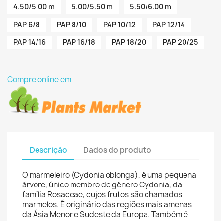
4.50/5.00 m
5.00/5.50 m
5.50/6.00 m
PAP 6/8
PAP 8/10
PAP 10/12
PAP 12/14
PAP 14/16
PAP 16/18
PAP 18/20
PAP 20/25
Compre online em
Descrição
Dados do produto
O marmeleiro (Cydonia oblonga), é uma pequena
árvore, único membro do género Cydonia, da
família Rosaceae, cujos frutos são chamados
marmelos. É originário das regiões mais amenas
da Ásia Menor e Sudeste da Europa. Também é