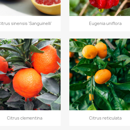
Vista rápida
Vista rápida


itrus sinensis 'Sanguinelli'
Eugenia uniflora
Vista rápida
Vista rápida


Citrus clementina
Citrus reticulata