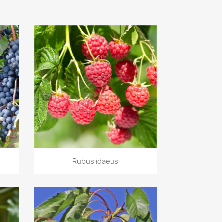
Vista rápida

Rubus idaeus