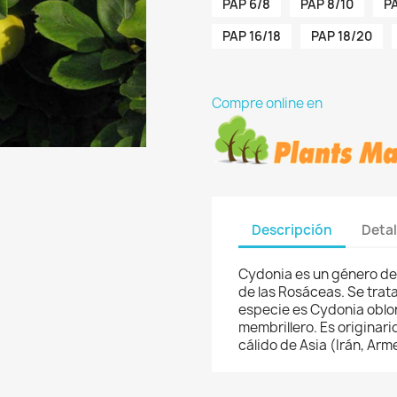
PAP 6/8
PAP 8/10
PA
PAP 16/18
PAP 18/20
Compre online en
Descripción
Detal
Cydonia es un género de 
de las Rosáceas. Se trat
especie es Cydonia oblo
membrillero. Es originari
cálido de Asia (Irán, Arm