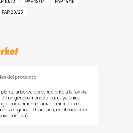
P 10/12
PAP 12/14
PAP 14/16
PAP 20/25
les del producto
planta arbórea perteneciente a la familia
a de un género monotípico, cuya única
nga, comúnmente llamado membrillo o
o de la región del Cáucaso, en el sudoeste
enia, Turquía).