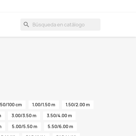
search
50/100 cm
1.00/1.50 m
1.50/2.00 m
m
3.00/3.50 m
3.50/4.00 m
m
5.00/5.50 m
5.50/6.00 m