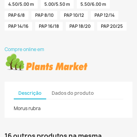
4.50/5.00 m
5.00/5.50 m
5.50/6.00 m
PAP 6/8
PAP 8/10
PAP 10/12
PAP 12/14
PAP 14/16
PAP 16/18
PAP 18/20
PAP 20/25
Compre online em
Descrição
Dados do produto
Morus rubra
16 outros produtos na mesma