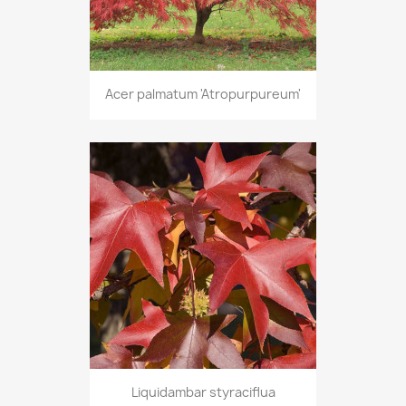
Acer palmatum 'Atropurpureum'
Liquidambar styraciflua