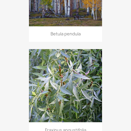
Betula pendula
Fraxinus angustifolia