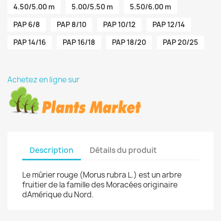
4.50/5.00 m
5.00/5.50 m
5.50/6.00 m
PAP 6/8
PAP 8/10
PAP 10/12
PAP 12/14
PAP 14/16
PAP 16/18
PAP 18/20
PAP 20/25
Achetez en ligne sur
Description
Détails du produit
Le mûrier rouge (Morus rubra L.) est un arbre
fruitier de la famille des Moracées originaire
dAmérique du Nord.