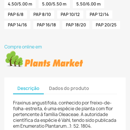
4.50/5.00 m
5.00/5.50 m
5.50/6.00 m
PAP 6/8
PAP 8/10
PAP 10/12
PAP 12/14
PAP 14/16
PAP 16/18
PAP 18/20
PAP 20/25
Compre online em
Descrição
Dados do produto
Fraxinus angustifolia, conhecido por freixo-de-
folha-estreita, é uma espécie de planta com flor
pertencente à família Oleaceae. A autoridade
científica da espécie é Vahl, tendo sido publicada
em Enumeratio Plantarum...1: 52. 1804.