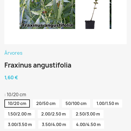
Árvores
Fraxinus angustifolia
1,60 €
: 10/20 cm
10/20 cm
20/50 cm
50/100 cm
1.00/1.50 m
1.50/2.00 m
2.00/2.50 m
2.50/3.00 m
3.00/3.50 m
3.50/4.00 m
4.00/4.50 m