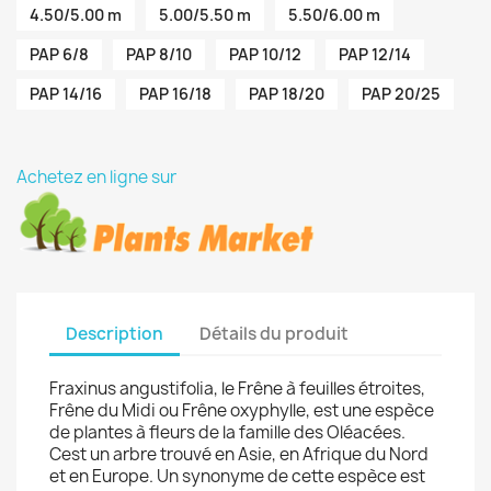
4.50/5.00 m
5.00/5.50 m
5.50/6.00 m
PAP 6/8
PAP 8/10
PAP 10/12
PAP 12/14
PAP 14/16
PAP 16/18
PAP 18/20
PAP 20/25
Achetez en ligne sur
Description
Détails du produit
Fraxinus angustifolia, le Frêne à feuilles étroites,
Frêne du Midi ou Frêne oxyphylle, est une espèce
de plantes à fleurs de la famille des Oléacées.
Cest un arbre trouvé en Asie, en Afrique du Nord
et en Europe. Un synonyme de cette espèce est