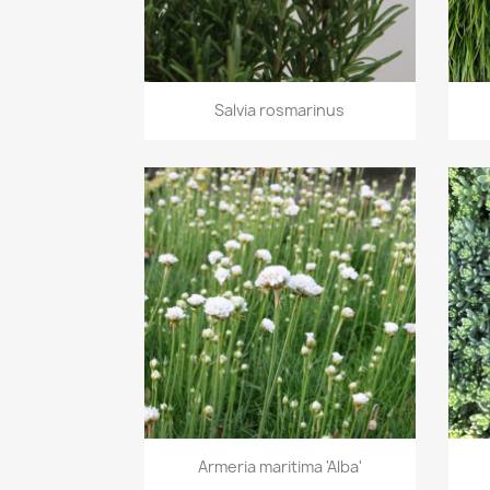
Aperçu rapide

Salvia rosmarinus
Aperçu rapide

Armeria maritima 'Alba'