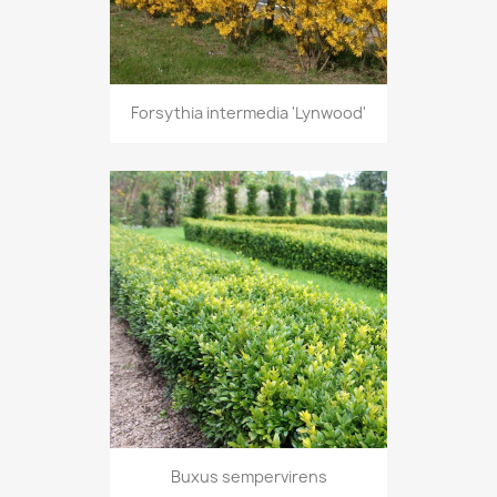
Forsythia intermedia 'Lynwood'
Buxus sempervirens