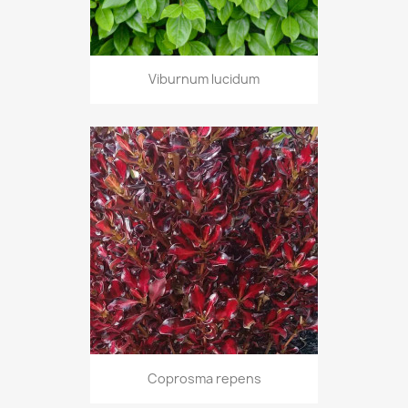
Viburnum lucidum
Coprosma repens