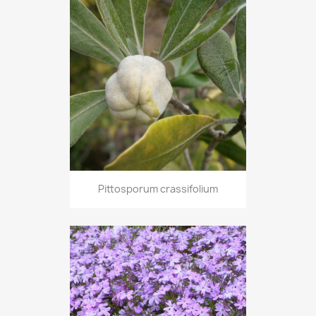
Pittosporum crassifolium