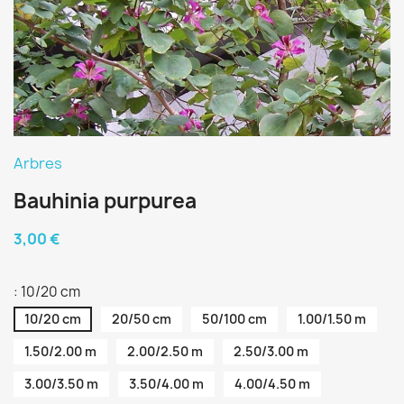
Arbres
Bauhinia purpurea
3,00 €
: 10/20 cm
10/20 cm
20/50 cm
50/100 cm
1.00/1.50 m
1.50/2.00 m
2.00/2.50 m
2.50/3.00 m
3.00/3.50 m
3.50/4.00 m
4.00/4.50 m