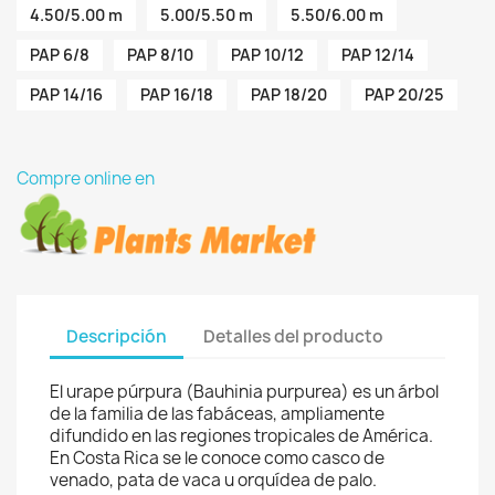
4.50/5.00 m
5.00/5.50 m
5.50/6.00 m
PAP 6/8
PAP 8/10
PAP 10/12
PAP 12/14
PAP 14/16
PAP 16/18
PAP 18/20
PAP 20/25
Compre online en
Descripción
Detalles del producto
El urape púrpura (Bauhinia purpurea) es un árbol
de la familia de las fabáceas, ampliamente
difundido en las regiones tropicales de América.
En Costa Rica se le conoce como casco de
venado, pata de vaca u orquídea de palo.