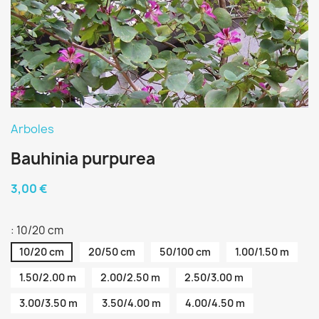
Arboles
Bauhinia purpurea
3,00 €
: 10/20 cm
10/20 cm
20/50 cm
50/100 cm
1.00/1.50 m
1.50/2.00 m
2.00/2.50 m
2.50/3.00 m
3.00/3.50 m
3.50/4.00 m
4.00/4.50 m