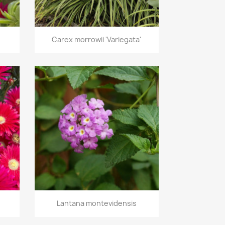
Vista rápida

Carex morrowii 'Variegata'
Vista rápida

Lantana montevidensis