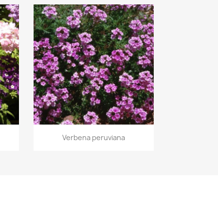
Vista rápida

Verbena peruviana