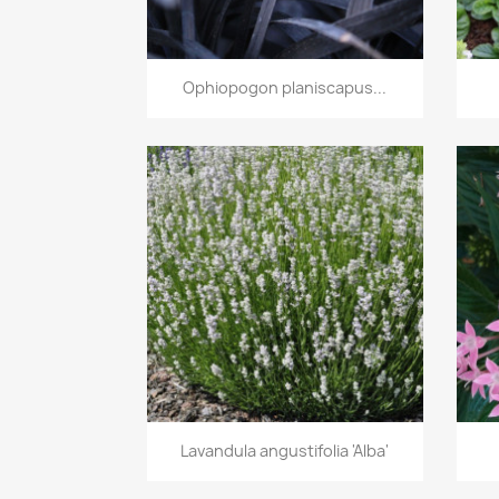
Vista rápida

Ophiopogon planiscapus...
Vista rápida

Lavandula angustifolia 'Alba'