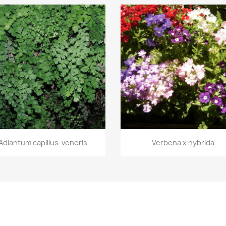
Vista rápida
Vista rápida


Adiantum capillus-veneris
Verbena x hybrida