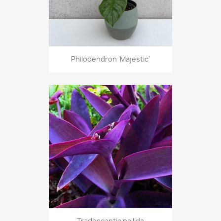
Philodendron 'Majestic'
Tradescantia pallida