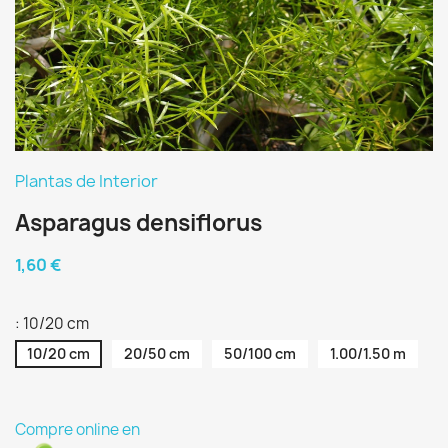
Plantas de Interior
Asparagus densiflorus
1,60 €
: 10/20 cm
10/20 cm
20/50 cm
50/100 cm
1.00/1.50 m
Compre online en