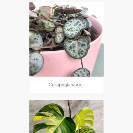
Ceropegia woodii