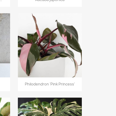
Vista rápida

Philodendron 'Pink Princess'