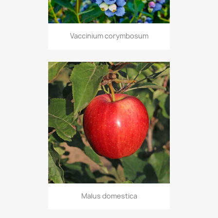
Vaccinium corymbosum
Malus domestica