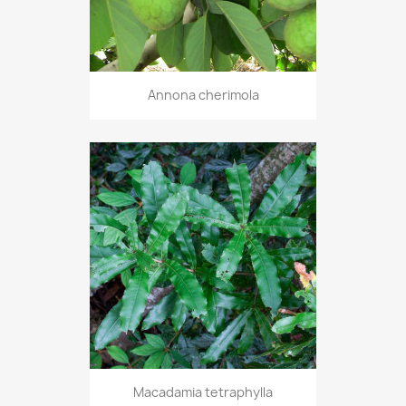
Annona cherimola
Macadamia tetraphylla