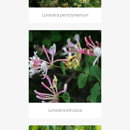
Lonicera periclymenum
Lonicera etrusca