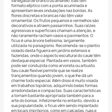
variegada de branco ou amarelo. Elas têm
formato elíptico com a ponta acuminada e
apresentam leves ondulações nas bordas. As
flores discretas e brancas não têm valor
ornamental. Os frutos pequenos e vermelhos são
decorativos e atraem passarinhos. Suas raízes
agressivas e superficiais chamam a atenção, e
não raramente racham vasos e pavimentos. O
ficus é uma árvore belíssima, largamente
utilizada no paisagismo. Recomenda-se o plantio
isolado desta figueira em jardins extensos e
fazendas, onde o aspecto escultural do caule têm
destaque especial. Plantada em vasos, também
pode ser conduzida como arvoreta ou arbusto.
Seu caule flexível permite que se realize
trançamentos quando jovem, o que lhe dá um
charme todo especial. Além disso é muito visada
em trabalhos topiários, adquirindo belas formas
arredondadas e compactas. Suas características
a tornam bastante apropriada também para a
arte do bonsai. Infelizmente no entanto, devido a
sua popularidade, o ficus vêm sendo implantado
em locais impróprios, como em calçadas, ruas e