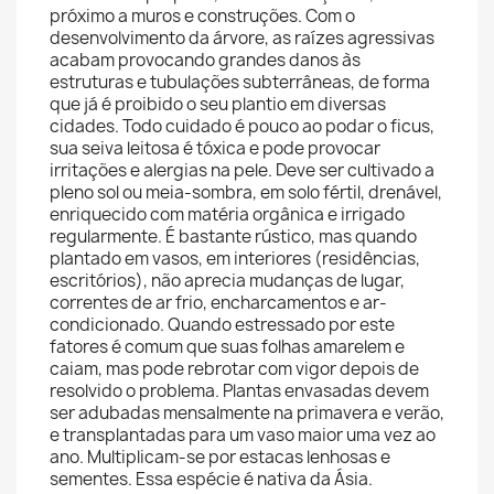
próximo a muros e construções. Com o
desenvolvimento da árvore, as raízes agressivas
acabam provocando grandes danos às
estruturas e tubulações subterrâneas, de forma
que já é proibido o seu plantio em diversas
cidades. Todo cuidado é pouco ao podar o ficus,
sua seiva leitosa é tóxica e pode provocar
irritações e alergias na pele. Deve ser cultivado a
pleno sol ou meia-sombra, em solo fértil, drenável,
enriquecido com matéria orgânica e irrigado
regularmente. É bastante rústico, mas quando
plantado em vasos, em interiores (residências,
escritórios), não aprecia mudanças de lugar,
correntes de ar frio, encharcamentos e ar-
condicionado. Quando estressado por este
fatores é comum que suas folhas amarelem e
caiam, mas pode rebrotar com vigor depois de
resolvido o problema. Plantas envasadas devem
ser adubadas mensalmente na primavera e verão,
e transplantadas para um vaso maior uma vez ao
ano. Multiplicam-se por estacas lenhosas e
sementes. Essa espécie é nativa da Ásia.