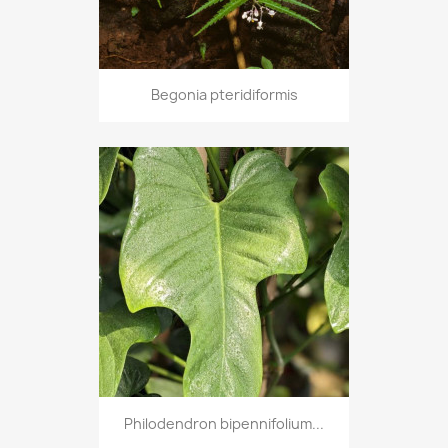
Begonia pteridiformis
Philodendron bipennifolium...