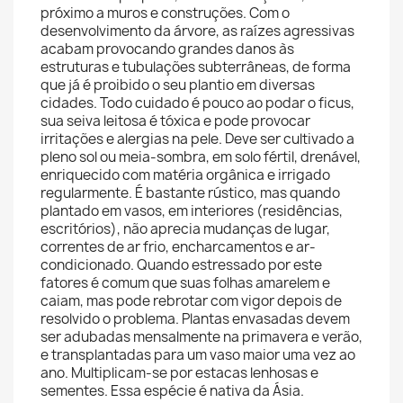
próximo a muros e construções. Com o
desenvolvimento da árvore, as raízes agressivas
acabam provocando grandes danos às
estruturas e tubulações subterrâneas, de forma
que já é proibido o seu plantio em diversas
cidades. Todo cuidado é pouco ao podar o ficus,
sua seiva leitosa é tóxica e pode provocar
irritações e alergias na pele. Deve ser cultivado a
pleno sol ou meia-sombra, em solo fértil, drenável,
enriquecido com matéria orgânica e irrigado
regularmente. É bastante rústico, mas quando
plantado em vasos, em interiores (residências,
escritórios), não aprecia mudanças de lugar,
correntes de ar frio, encharcamentos e ar-
condicionado. Quando estressado por este
fatores é comum que suas folhas amarelem e
caiam, mas pode rebrotar com vigor depois de
resolvido o problema. Plantas envasadas devem
ser adubadas mensalmente na primavera e verão,
e transplantadas para um vaso maior uma vez ao
ano. Multiplicam-se por estacas lenhosas e
sementes. Essa espécie é nativa da Ásia.