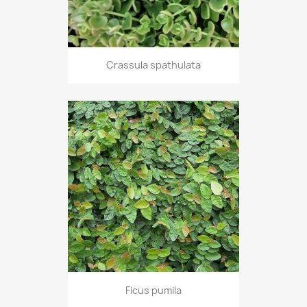
Crassula spathulata
Ficus pumila