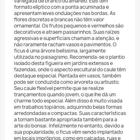
variegada de branco ou amarelo. Elas têm
formato elíptico com a ponta acuminada e
apresentam leves ondulações nas bordas. As
flores discretas e brancas não têm valor
ornamental. Os frutos pequenos e vermelhos são
decorativos e atraem passarinhos. Suas raízes
agressivas e superficiais chamam a atenção, e
não raramente racham vasos e pavimentos. O
ficus é uma árvore belíssima, largamente
utilizada no paisagismo. Recomenda-se o plantio
isolado desta figueira em jardins extensos e
fazendas, onde o aspecto escultural do caule têm
destaque especial. Plantada em vasos, também
pode ser conduzida como arvoreta ou arbusto.
Seu caule flexível permite que se realize
trançamentos quando jovem, o que lhe dá um
charme todo especial. Além disso é muito visada
em trabalhos topiários, adquirindo belas formas
arredondadas e compactas. Suas características
a tornam bastante apropriada também para a
arte do bonsai. Infelizmente no entanto, devido a
sua popularidade, o ficus vêm sendo implantado
em locais impróprios, como em calçadas, ruas e