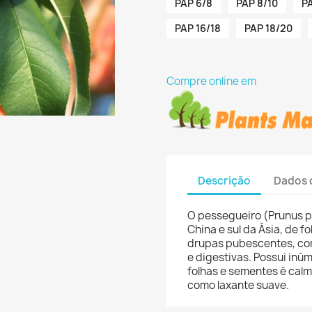
PAP 6/8
PAP 8/10
PA
PAP 16/18
PAP 18/20
Compre online em
Descrição
Dados 
O pessegueiro (Prunus p
China e sul da Ásia, de fo
drupas pubescentes, com
e digestivas. Possui inú
folhas e sementes é calm
como laxante suave.