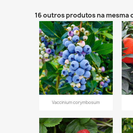
16 outros produtos na mesma 
Vista rápida

Vaccinium corymbosum