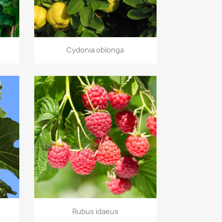
Vista rápida

Cydonia oblonga
Vista rápida

Rubus idaeus