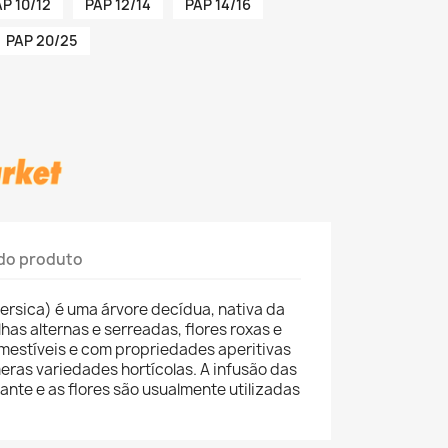
P 10/12
PAP 12/14
PAP 14/16
PAP 20/25
do produto
ersica) é uma árvore decídua, nativa da
lhas alternas e serreadas, flores roxas e
estíveis e com propriedades aperitivas
meras variedades hortícolas. A infusão das
ante e as flores são usualmente utilizadas