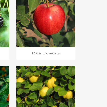
Vista rápida

Malus domestica