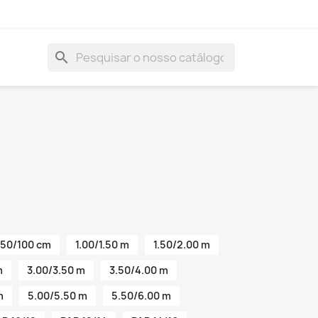
search
50/100 cm
1.00/1.50 m
1.50/2.00 m
m
3.00/3.50 m
3.50/4.00 m
m
5.00/5.50 m
5.50/6.00 m