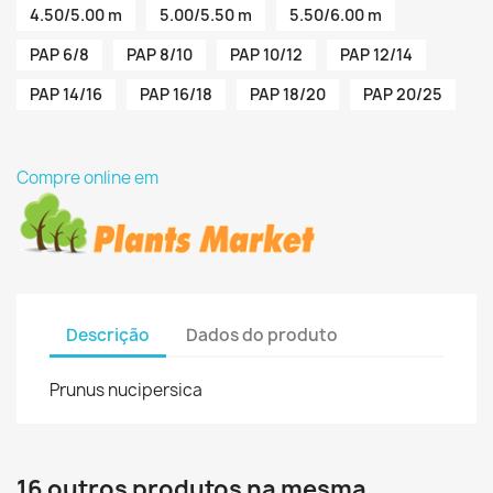
4.50/5.00 m
5.00/5.50 m
5.50/6.00 m
PAP 6/8
PAP 8/10
PAP 10/12
PAP 12/14
PAP 14/16
PAP 16/18
PAP 18/20
PAP 20/25
Compre online em
Descrição
Dados do produto
Prunus nucipersica
16 outros produtos na mesma