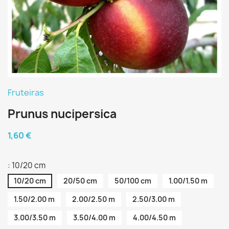
Fruteiras
Prunus nucipersica
1,60 €
: 10/20 cm
10/20 cm
20/50 cm
50/100 cm
1.00/1.50 m
1.50/2.00 m
2.00/2.50 m
2.50/3.00 m
3.00/3.50 m
3.50/4.00 m
4.00/4.50 m