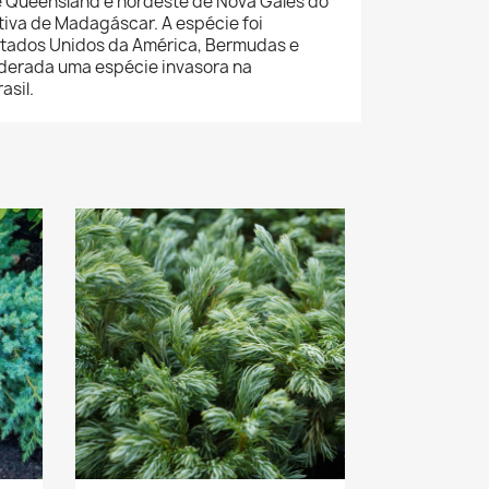
de Queensland e nordeste de Nova Gales do
tiva de Madagáscar. A espécie foi
Estados Unidos da América, Bermudas e
iderada uma espécie invasora na
asil.