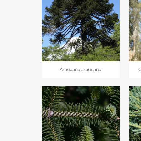
Vista rápida

Araucaria araucana
C