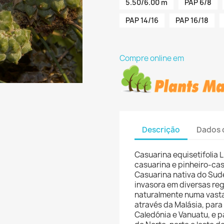
5.50/6.00 m
PAP 6/8
PAP 14/16
PAP 16/18
Compre online em
Descrição
Dados 
Casuarina equisetifolia
casuarina e pinheiro-ca
Casuarina nativa do Sude
invasora em diversas reg
naturalmente numa vasta
através da Malásia, para 
Caledónia e Vanuatu, e pa