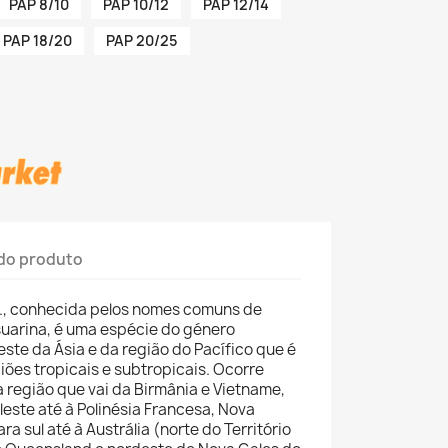
PAP 8/10
PAP 10/12
PAP 12/14
PAP 18/20
PAP 20/25
do produto
 L., conhecida pelos nomes comuns de
suarina, é uma espécie do género
ste da Ásia e da região do Pacífico que é
iões tropicais e subtropicais. Ocorre
 região que vai da Birmânia e Vietname,
leste até à Polinésia Francesa, Nova
ra sul até à Austrália (norte do Território