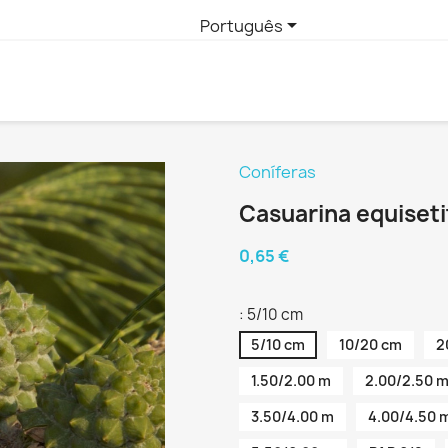

Português
Coníferas
Casuarina equiseti
0,65 €
: 5/10 cm
5/10 cm
10/20 cm
2
1.50/2.00 m
2.00/2.50 
3.50/4.00 m
4.00/4.50 