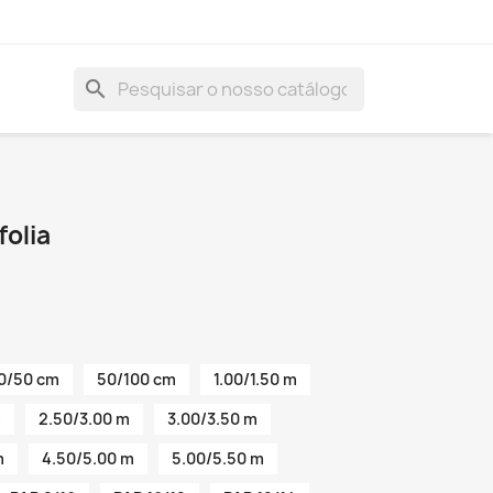
search
folia
0/50 cm
50/100 cm
1.00/1.50 m
m
2.50/3.00 m
3.00/3.50 m
m
4.50/5.00 m
5.00/5.50 m