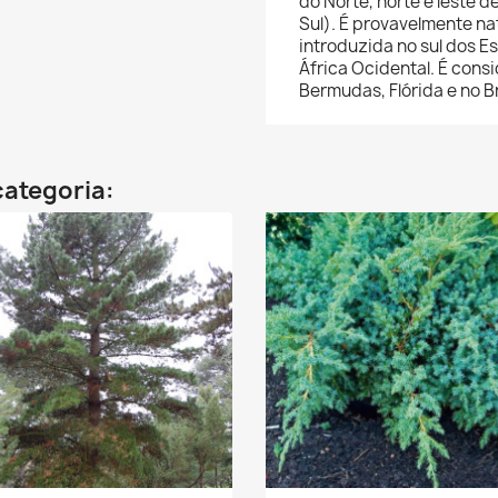
do Norte, norte e leste 
Sul). É provavelmente na
introduzida no sul dos 
África Ocidental. É cons
Bermudas, Flórida e no Br
categoria: