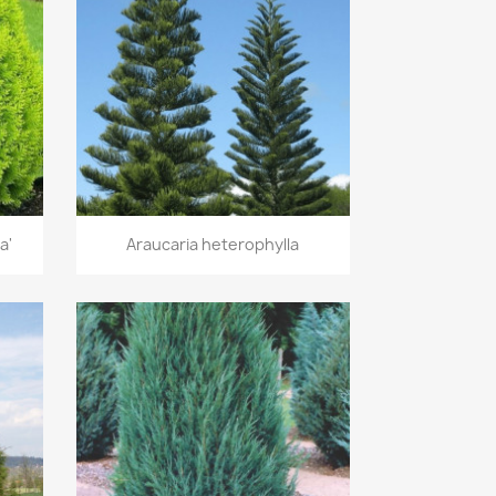
Vista rápida

a'
Araucaria heterophylla