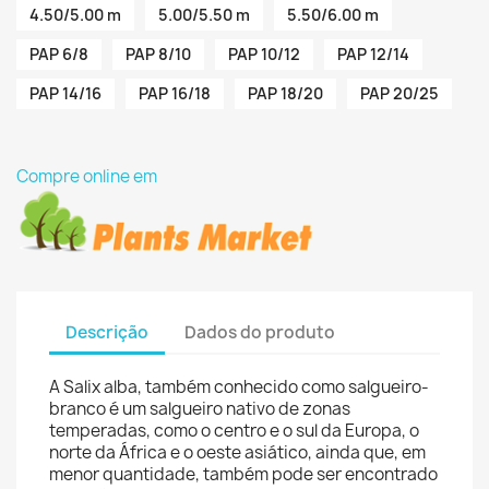
4.50/5.00 m
5.00/5.50 m
5.50/6.00 m
PAP 6/8
PAP 8/10
PAP 10/12
PAP 12/14
PAP 14/16
PAP 16/18
PAP 18/20
PAP 20/25
Compre online em
Descrição
Dados do produto
A Salix alba, também conhecido como salgueiro-
branco é um salgueiro nativo de zonas
temperadas, como o centro e o sul da Europa, o
norte da África e o oeste asiático, ainda que, em
menor quantidade, também pode ser encontrado