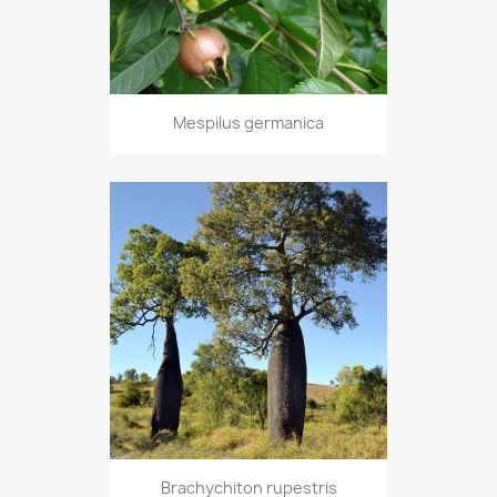
Mespilus germanica
Brachychiton rupestris