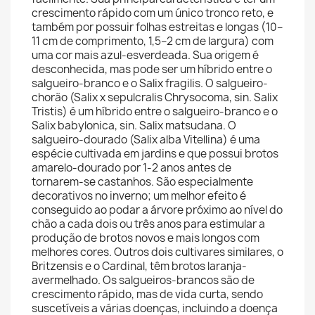
crescimento rápido com um único tronco reto, e
também por possuir folhas estreitas e longas (10–
11 cm de comprimento, 1,5–2 cm de largura) com
uma cor mais azul-esverdeada. Sua origem é
desconhecida, mas pode ser um híbrido entre o
salgueiro-branco e o Salix fragilis. O salgueiro-
chorão (Salix x sepulcralis Chrysocoma, sin. Salix
Tristis) é um híbrido entre o salgueiro-branco e o
Salix babylonica, sin. Salix matsudana. O
salgueiro-dourado (Salix alba Vitellina) é uma
espécie cultivada em jardins e que possui brotos
amarelo-dourado por 1-2 anos antes de
tornarem-se castanhos. São especialmente
decorativos no inverno; um melhor efeito é
conseguido ao podar a árvore próximo ao nível do
chão a cada dois ou três anos para estimular a
produção de brotos novos e mais longos com
melhores cores. Outros dois cultivares similares, o
Britzensis e o Cardinal, têm brotos laranja-
avermelhado. Os salgueiros-brancos são de
crescimento rápido, mas de vida curta, sendo
suscetíveis a várias doenças, incluindo a doença