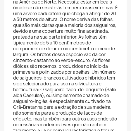
na América do Norte. Necessita estar em locais
úmidos e não resiste às temperaturas extremas. É
uma árvore caducifólia que chega a atingir de 20
a 30 metros de altura. O nome deriva das folhas,
que são mais claras que a maioria dos salgueiros,
devido a uma cobertura muito fina acetinada,
prateada na sua parte inferior. As folhas têm
tipicamente de 5 a 10 centímetros de
comprimento e de um a um centímetro e meio de
largura. Os brotos dessa espécie vão da cor
cinzento-castanho ao verde-escuro. As flores
dióicas são racemos, produzidos no início da
primavera e polinizados por abelhas. Um número
de salgueiros-brancos cultivados e híbridos tem
sido selecionado para uso na silvicultura e
horticultura: O salgueiro-taco-de-críquete (Salix
alba Caerulea), ou simplesmente chamado de
salgueiro-inglês, é especialmente cultivado na
Grã-Bretanha para a extração de sua madeira,
não somente para a produção de tacos de
críquete, mas também para outros usos onde são
necessárias madeiras leves que não rachem
facilmente. Sua principal característica é ter um