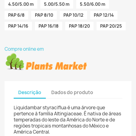
4.50/5.00 m
5.00/5.50 m
5.50/6.00 m
PAP 6/8
PAP 8/10
PAP 10/12
PAP 12/14
PAP 14/16
PAP 16/18
PAP 18/20
PAP 20/25
Compre online em
Descrição
Dados do produto
Liquidambar styraciflua é uma árvore que
pertence à família Altingiaceae. É nativa de áreas
temperadas do leste da América do Norte e de
regiões tropicais montanhosas do México e
América Central.