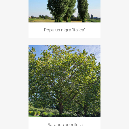
Populus nigra 'Italica'
Platanus acerifolia