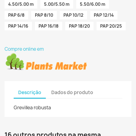
4.50/5.00 m
5.00/5.50 m
5.50/6.00 m
PAP 6/8
PAP 8/10
PAP 10/12
PAP 12/14
PAP 14/16
PAP 16/18
PAP 18/20
PAP 20/25
Compre online em
Descrição
Dados do produto
Grevillea robusta
16 outros produtos na mesma