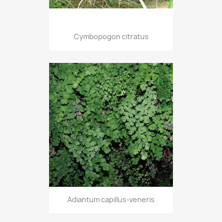
Cymbopogon citratus
Adiantum capillus-veneris