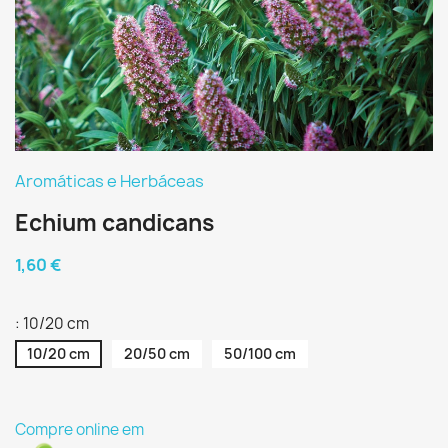
Aromáticas e Herbáceas
Echium candicans
1,60 €
: 10/20 cm
10/20 cm
20/50 cm
50/100 cm
Compre online em