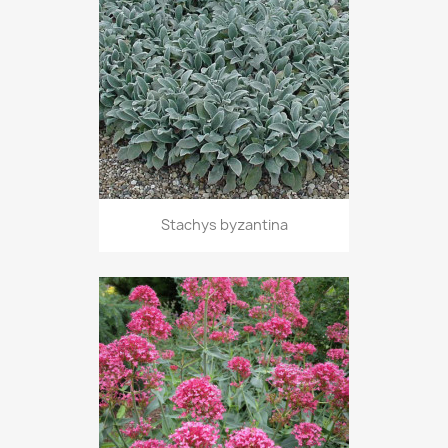
Stachys byzantina