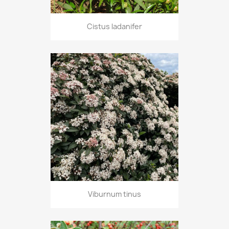
Cistus ladanifer
Viburnum tinus