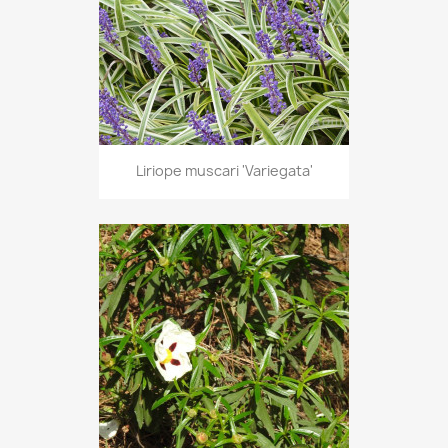
Liriope muscari 'Variegata'