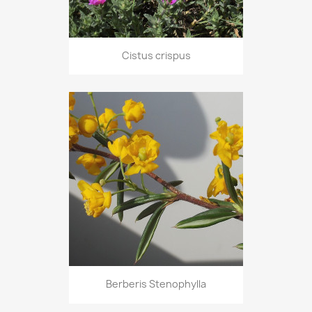
Cistus crispus
Berberis Stenophylla