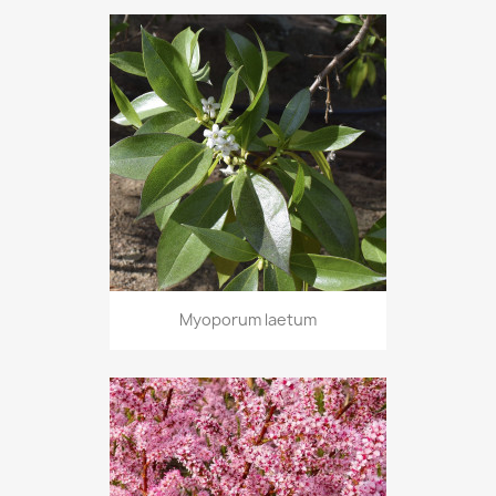
Myoporum laetum