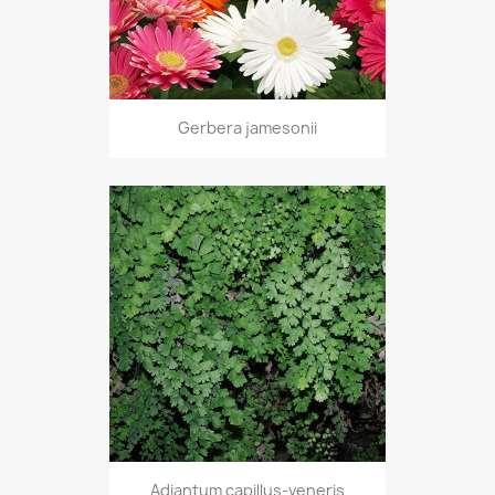
Gerbera jamesonii
Adiantum capillus-veneris