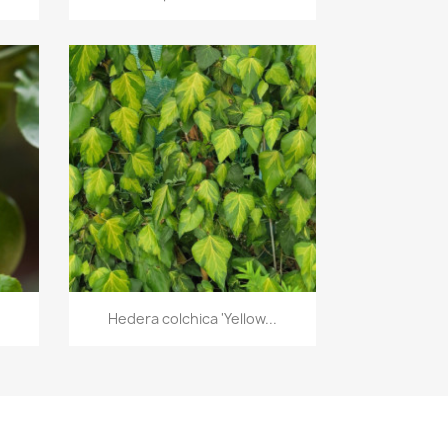
Aperçu rapide

Hedera colchica 'Yellow...