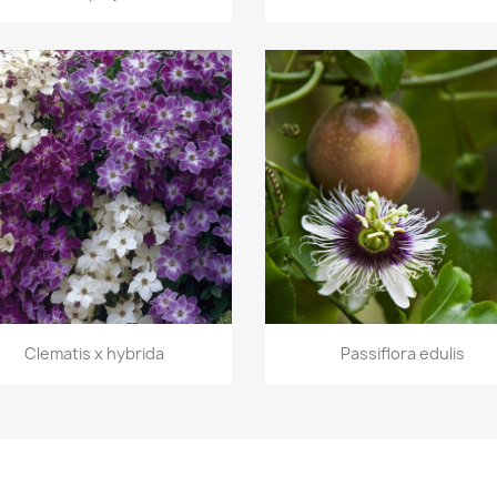
Aperçu rapide
Aperçu rapide


Clematis x hybrida
Passiflora edulis