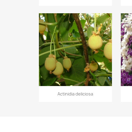
Aperçu rapide

Actinidia deliciosa