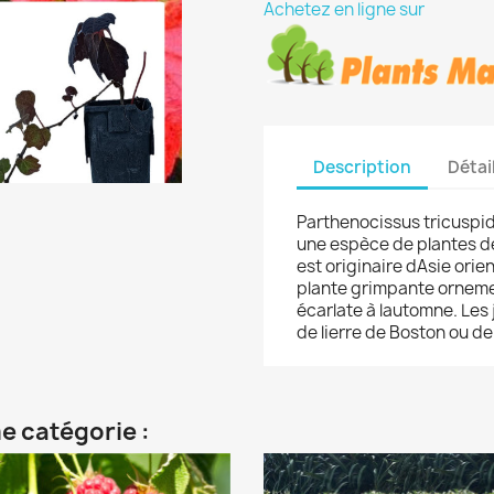
Achetez en ligne sur
Description
Détai
Parthenocissus tricuspida
une espèce de plantes de l
est originaire dAsie orie
plante grimpante ornemen
écarlate à lautomne. Les j
de lierre de Boston ou de 
e catégorie :