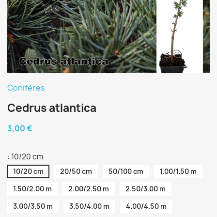
Conifères
Cedrus atlantica
3,00 €
: 10/20 cm
10/20 cm
20/50 cm
50/100 cm
1.00/1.50 m
1.50/2.00 m
2.00/2.50 m
2.50/3.00 m
3.00/3.50 m
3.50/4.00 m
4.00/4.50 m