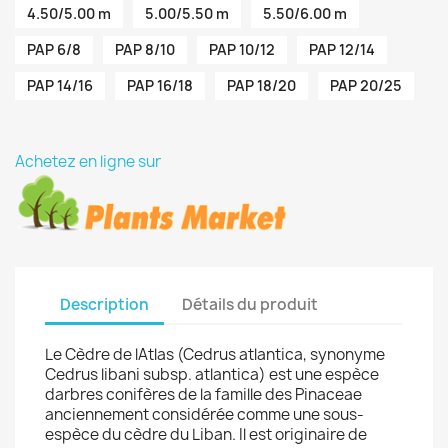
4.50/5.00 m
5.00/5.50 m
5.50/6.00 m
PAP 6/8
PAP 8/10
PAP 10/12
PAP 12/14
PAP 14/16
PAP 16/18
PAP 18/20
PAP 20/25
Achetez en ligne sur
Description
Détails du produit
Le Cèdre de lAtlas (Cedrus atlantica, synonyme
Cedrus libani subsp. atlantica) est une espèce
darbres conifères de la famille des Pinaceae
anciennement considérée comme une sous-
espèce du cèdre du Liban. Il est originaire de