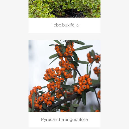
Hebe buxifolia
Pyracantha angustifolia