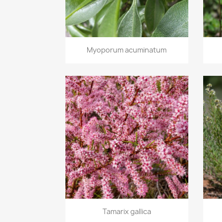
Aperçu rapide

Myoporum acuminatum
Aperçu rapide

Tamarix gallica