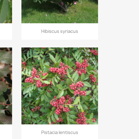
Aperçu rapide

Hibiscus syriacus
Aperçu rapide

Pistacia lentiscus