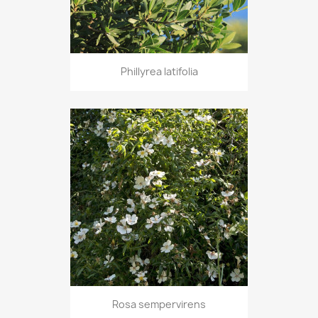
Phillyrea latifolia
Rosa sempervirens