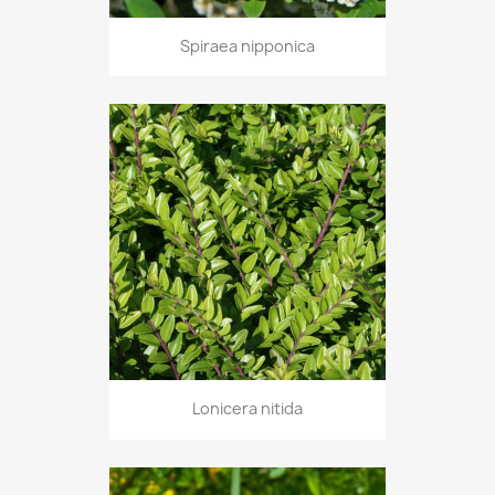
Spiraea nipponica
Lonicera nitida