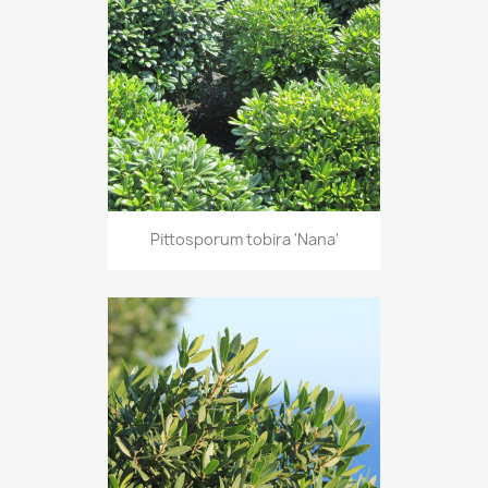
Pittosporum tobira 'Nana'