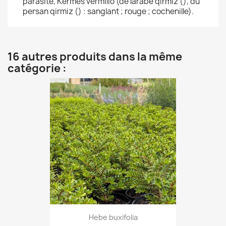
parasite, Kermes vermilio (de larabe qirmiz (), du
persan qirmiz () : sanglant ; rouge ; cochenille).
16 autres produits dans la même
catégorie :
Hebe buxifolia