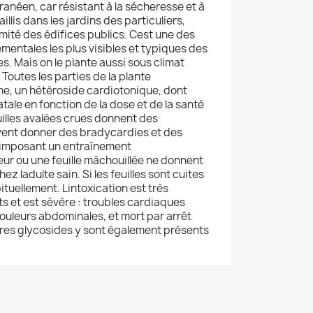
anéen, car résistant à la sécheresse et à
 taillis dans les jardins des particuliers,
mité des édifices publics. Cest une des
mentales les plus visibles et typiques des
. Mais on le plante aussi sous climat
Toutes les parties de la plante
ne, un hétéroside cardiotonique, dont
atale en fonction de la dose et de la santé
euilles avalées crues donnent des
ent donner des bradycardies et des
e imposant un entraînement
eur ou une feuille mâchouillée ne donnent
z ladulte sain. Si les feuilles sont cuites
bituellement. Lintoxication est très
ts et est sévère : troubles cardiaques
uleurs abdominales, et mort par arrêt
tres glycosides y sont également présents