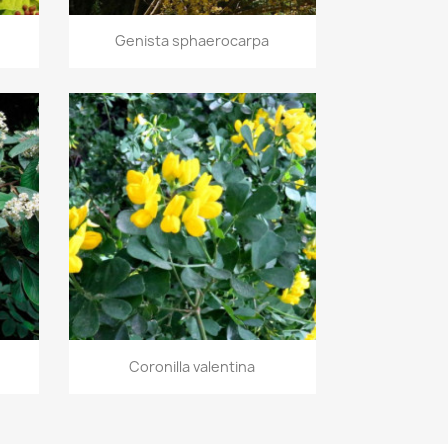
Aperçu rapide

Genista sphaerocarpa
Aperçu rapide

Coronilla valentina