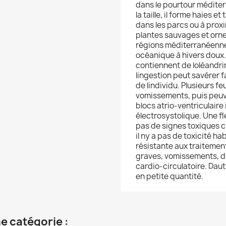
dans le pourtour méditerr
la taille, il forme haies et
dans les parcs ou à proxi
plantes sauvages et orne
régions méditerranéennes
océanique à hivers doux. 
contiennent de loléandri
lingestion peut savérer f
de lindividu. Plusieurs f
vomissements, puis peuv
blocs atrio-ventriculair
électrosystolique. Une fl
pas de signes toxiques che
il ny a pas de toxicité ha
résistante aux traitemen
graves, vomissements, do
cardio-circulatoire. Dau
en petite quantité.
e catégorie :