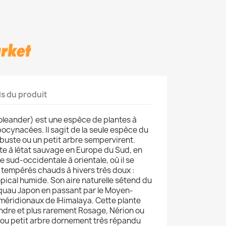
ls du produit
oleander) est une espèce de plantes à
Apocynacées. Il sagit de la seule espèce du
buste ou un petit arbre sempervirent.
e à létat sauvage en Europe du Sud, en
e sud-occidentale à orientale, où il se
s tempérés chauds à hivers très doux :
ical humide. Son aire naturelle sétend du
squau Japon en passant par le Moyen-
 méridionaux de lHimalaya. Cette plante
ndre et plus rarement Rosage, Nérion ou
 ou petit arbre dornement très répandu