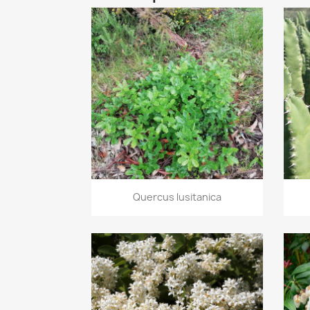
Aperçu rapide

Quercus lusitanica