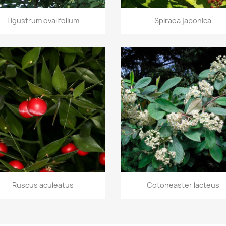
Aperçu rapide
Aperçu rapide


Ligustrum ovalifolium
Spiraea japonica
Aperçu rapide
Aperçu rapide


Ruscus aculeatus
Cotoneaster lacteus