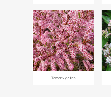
Aperçu rapide

Tamarix gallica