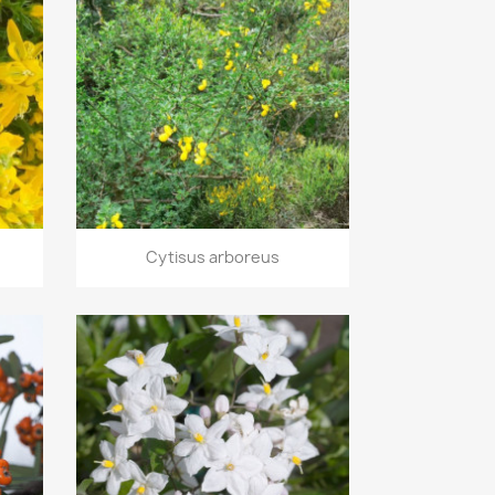
Aperçu rapide

Cytisus arboreus