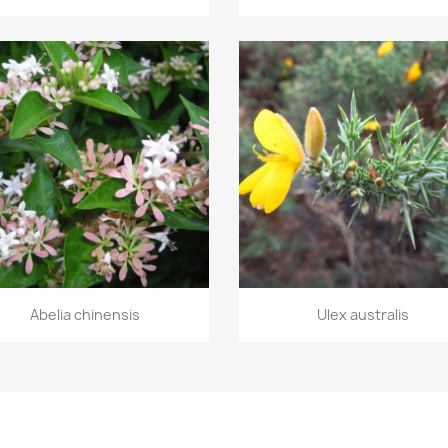
Aperçu rapide
Aperçu rapide


Abelia chinensis
Ulex australis