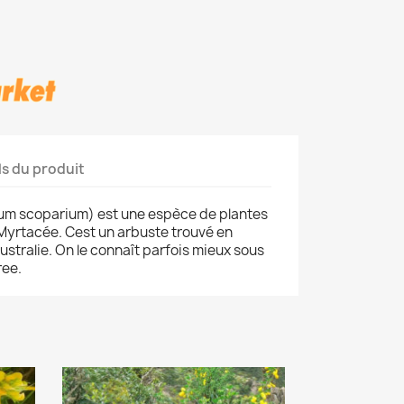
ls du produit
m scoparium) est une espèce de plantes
s Myrtacée. Cest un arbuste trouvé en
stralie. On le connaît parfois mieux sous
ree.