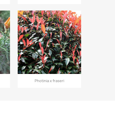
Aperçu rapide

Photinia x fraseri