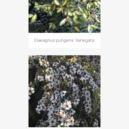
Elaeagnus pungens 'Variegata'