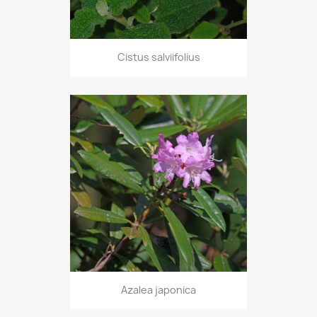
Cistus salviifolius
Azalea japonica