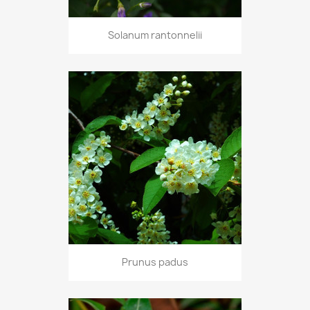
Solanum rantonnelii
Prunus padus