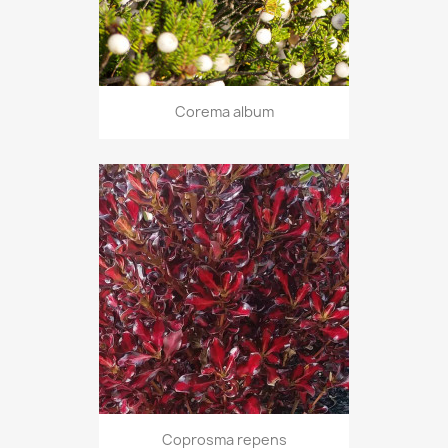
Corema album
Coprosma repens