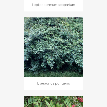
Leptospermum scoparium
Elaeagnus pungens