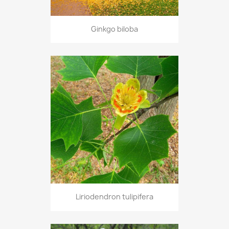
Ginkgo biloba
Liriodendron tulipifera