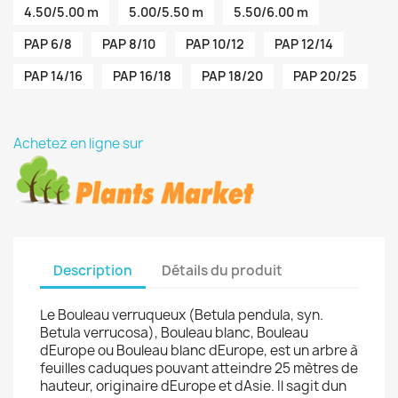
4.50/5.00 m
5.00/5.50 m
5.50/6.00 m
PAP 6/8
PAP 8/10
PAP 10/12
PAP 12/14
PAP 14/16
PAP 16/18
PAP 18/20
PAP 20/25
Achetez en ligne sur
Description
Détails du produit
Le Bouleau verruqueux (Betula pendula, syn.
Betula verrucosa), Bouleau blanc, Bouleau
dEurope ou Bouleau blanc dEurope, est un arbre à
feuilles caduques pouvant atteindre 25 mètres de
hauteur, originaire dEurope et dAsie. Il sagit dun