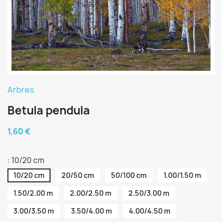
Arbres
Betula pendula
1,60 €
: 10/20 cm
10/20 cm
20/50 cm
50/100 cm
1.00/1.50 m
1.50/2.00 m
2.00/2.50 m
2.50/3.00 m
3.00/3.50 m
3.50/4.00 m
4.00/4.50 m