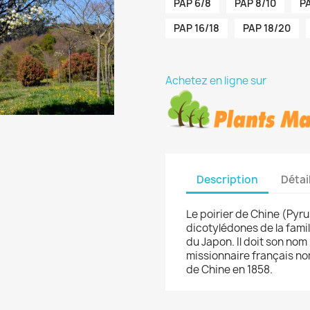
PAP 6/8
PAP 8/10
PA
PAP 16/18
PAP 18/20
Achetez en ligne sur
Description
Détai
Le poirier de Chine (Pyr
dicotylédones de la fami
du Japon. Il doit son nom 
missionnaire français n
de Chine en 1858.