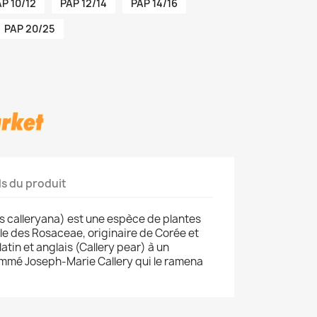
P 10/12
PAP 12/14
PAP 14/16
PAP 20/25
ls du produit
us calleryana) est une espèce de plantes
lle des Rosaceae, originaire de Corée et
latin et anglais (Callery pear) à un
ommé Joseph-Marie Callery qui le ramena