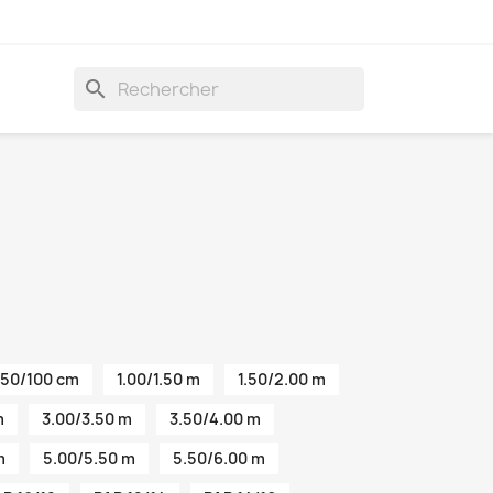
search
50/100 cm
1.00/1.50 m
1.50/2.00 m
m
3.00/3.50 m
3.50/4.00 m
m
5.00/5.50 m
5.50/6.00 m