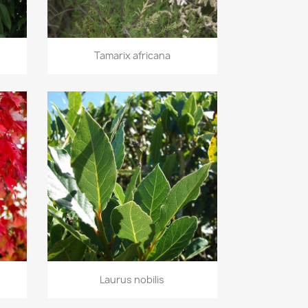
Aperçu rapide

Tamarix africana
Aperçu rapide

Laurus nobilis