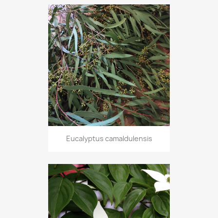
Eucalyptus camaldulensis