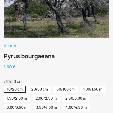
Arbres
Pyrus bourgaeana
1,60 €
: 10/20 cm
10/20 cm
20/50 cm
50/100 cm
1.00/1.50 m
1.50/2.00 m
2.00/2.50 m
2.50/3.00 m
3.00/3.50 m
3.50/4.00 m
4.00/4.50 m