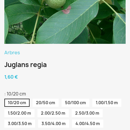
Arbres
Juglans regia
1,60 €
: 10/20 cm
10/20 cm
20/50 cm
50/100 cm
1.00/1.50 m
1.50/2.00 m
2.00/2.50 m
2.50/3.00 m
3.00/3.50 m
3.50/4.00 m
4.00/4.50 m