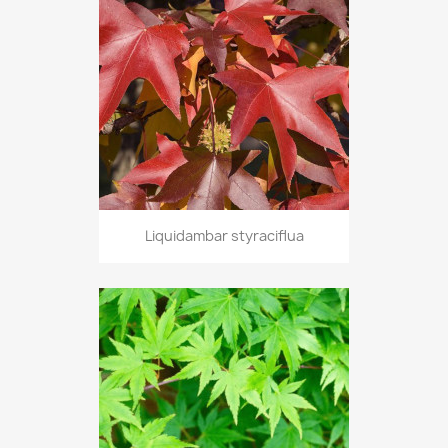
Liquidambar styraciflua