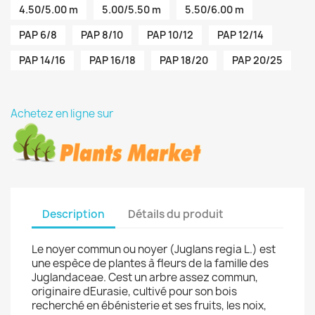
4.50/5.00 m
5.00/5.50 m
5.50/6.00 m
PAP 6/8
PAP 8/10
PAP 10/12
PAP 12/14
PAP 14/16
PAP 16/18
PAP 18/20
PAP 20/25
Achetez en ligne sur
Description
Détails du produit
Le noyer commun ou noyer (Juglans regia L.) est
une espèce de plantes à fleurs de la famille des
Juglandaceae. Cest un arbre assez commun,
originaire dEurasie, cultivé pour son bois
recherché en ébénisterie et ses fruits, les noix,