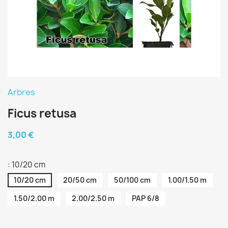
Arbres
Ficus retusa
3,00 €
: 10/20 cm
10/20 cm
20/50 cm
50/100 cm
1.00/1.50 m
1.50/2.00 m
2.00/2.50 m
PAP 6/8