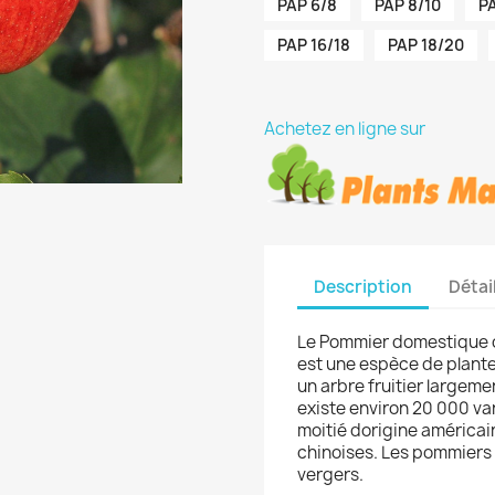
PAP 6/8
PAP 8/10
PA
PAP 16/18
PAP 18/20
Achetez en ligne sur
Description
Détai
Le Pommier domestique 
est une espèce de plantes
un arbre fruitier largemen
existe environ 20 000 var
moitié dorigine américai
chinoises. Les pommiers 
vergers.