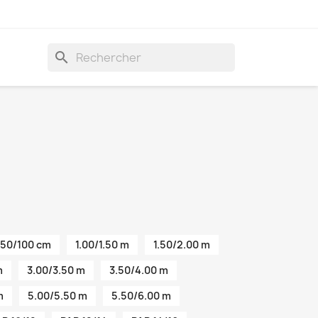
search
50/100 cm
1.00/1.50 m
1.50/2.00 m
m
3.00/3.50 m
3.50/4.00 m
m
5.00/5.50 m
5.50/6.00 m