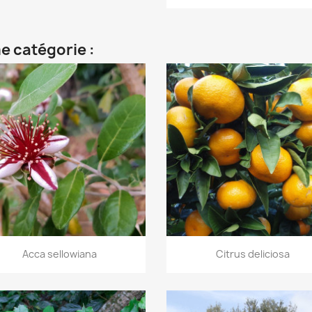
e catégorie :
Aperçu rapide
Aperçu rapide


Acca sellowiana
Citrus deliciosa