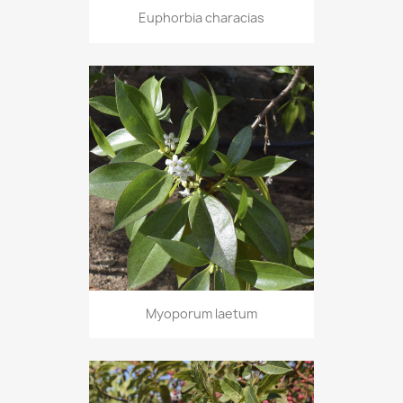
Euphorbia characias
Myoporum laetum