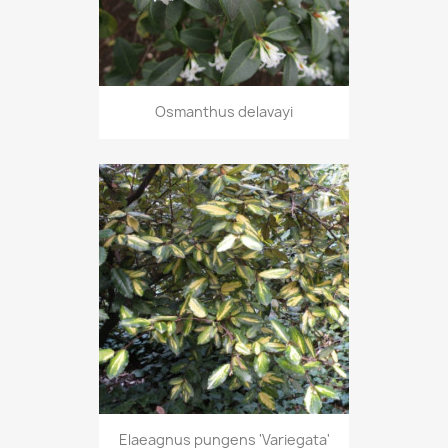
Osmanthus delavayi
Elaeagnus pungens 'Variegata'