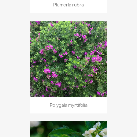
Plumeria rubra
Polygala myrtifolia