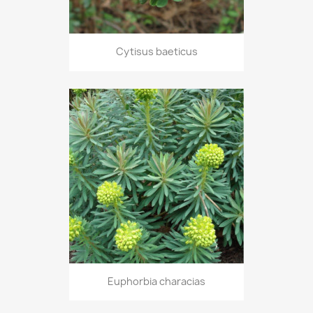
Cytisus baeticus
Euphorbia characias