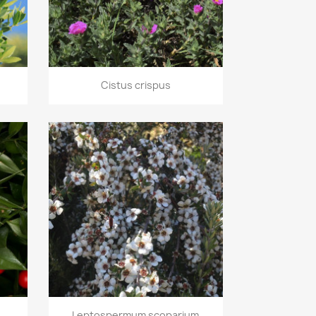
Vorschau

Cistus crispus
Vorschau

Leptospermum scoparium