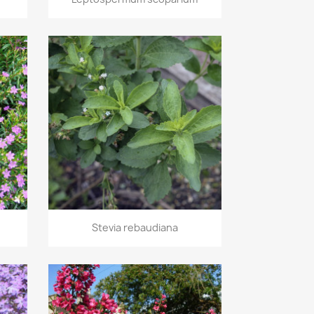
Vorschau

Stevia rebaudiana