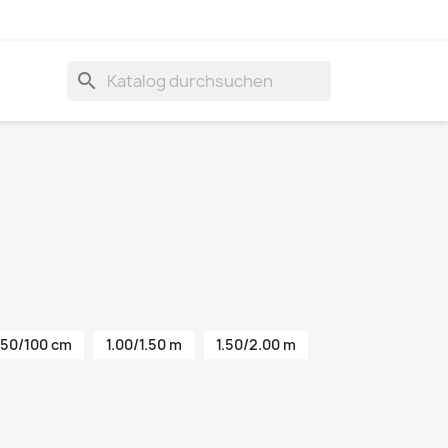
search
50/100 cm
1.00/1.50 m
1.50/2.00 m