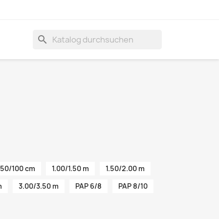
search
50/100 cm
1.00/1.50 m
1.50/2.00 m
m
3.00/3.50 m
PAP 6/8
PAP 8/10