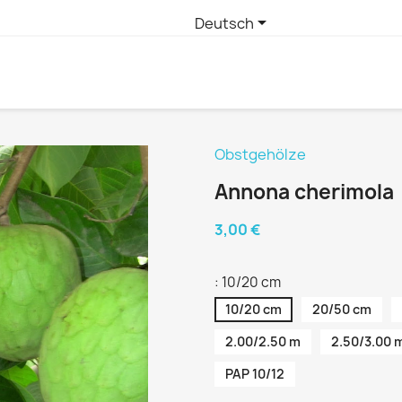

Deutsch
Obstgehölze
Annona cherimola
3,00 €
: 10/20 cm
10/20 cm
20/50 cm
2.00/2.50 m
2.50/3.00 
PAP 10/12