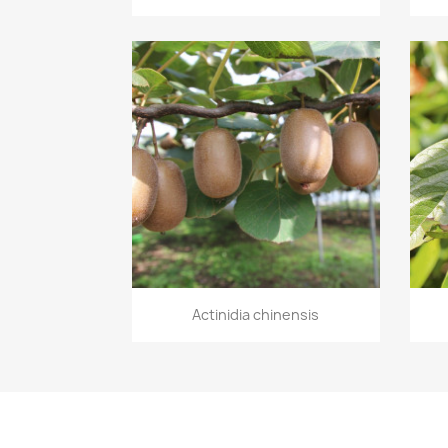
Vorschau

Actinidia chinensis