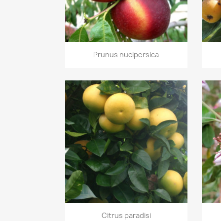
Vorschau

Prunus nucipersica
Vorschau

Citrus paradisi