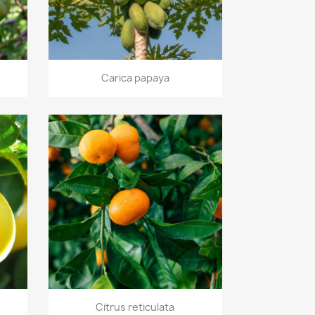
Vorschau

Carica papaya
Vorschau

Citrus reticulata