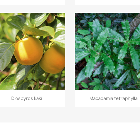
Vorschau
Vorschau


Diospyros kaki
Macadamia tetraphylla