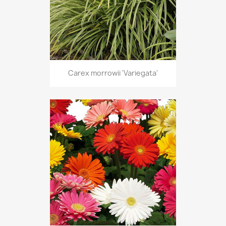
Carex morrowii 'Variegata'