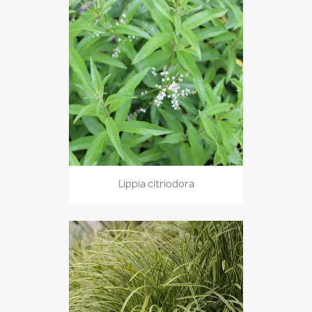
Lippia citriodora