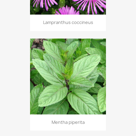
Lampranthus coccineus
Mentha piperita