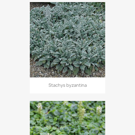
Stachys byzantina