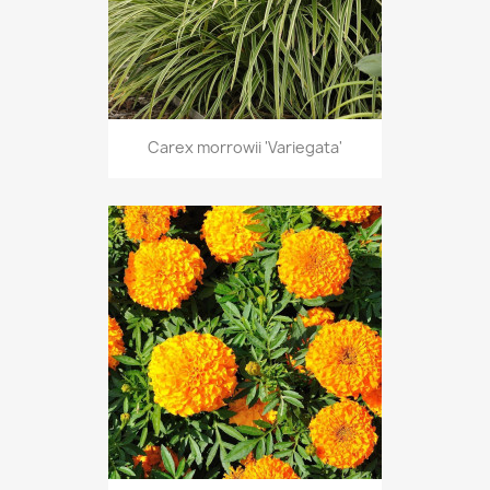
Carex morrowii 'Variegata'