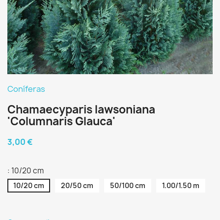
Coníferas
Chamaecyparis lawsoniana
'Columnaris Glauca'
3,00 €
: 10/20 cm
10/20 cm
20/50 cm
50/100 cm
1.00/1.50 m